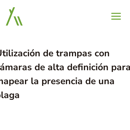
Saltar
al
contenido
tilización de trampas con
ámaras de alta definición par
apear la presencia de una
plaga